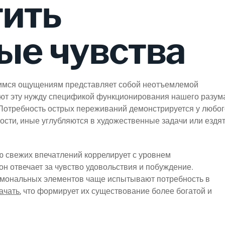
тить
ые чувства
имся ощущениям представляет собой неотъемлемой
уют эту нужду спецификой функционирования нашего разум
отребность острых переживаний демонстрируется у любог
ости, иные углубляются в художественные задачи или ездя
ю свежих впечатлений коррелирует с уровнем
он отвечает за чувство удовольствия и побуждение.
мональных элементов чаще испытывают потребность в
ачать
, что формирует их существование более богатой и