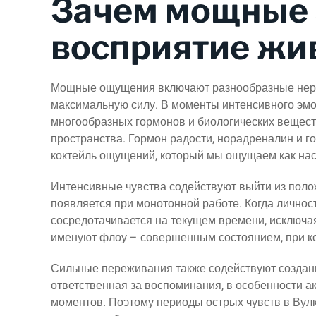
Зачем мощные 
восприятие жи
Мощные ощущения включают разнообразные нервн
максимальную силу. В моменты интенсивного эм
многообразных гормонов и биологических вещес
пространства. Гормон радости, норадреналин и 
коктейль ощущений, который мы ощущаем как на
Интенсивные чувства содействуют выйти из поло
появляется при монотонной работе. Когда личнос
сосредотачивается на текущем времени, исключая
именуют флоу – совершенным состоянием, при к
Сильные переживания также содействуют созданию
ответственная за воспоминания, в особенности 
моментов. Поэтому периоды острых чувств в Вулк