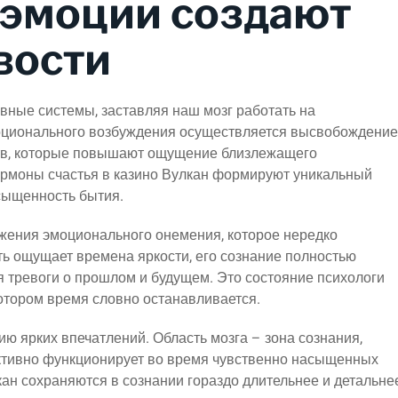
эмоции создают
вости
ые системы, заставляя наш мозг работать на
оционального возбуждения осуществляется высвобождение
тв, которые повышают ощущение близлежащего
гормоны счастья в казино Вулкан формируют уникальный
сыщенность бытия.
жения эмоционального онемения, которое нередко
ть ощущает времена яркости, его сознание полностью
 тревоги о прошлом и будущем. Это состояние психологи
отором время словно останавливается.
 ярких впечатлений. Область мозга – зона сознания,
активно функционирует во время чувственно насыщенных
ан сохраняются в сознании гораздо длительнее и детальне