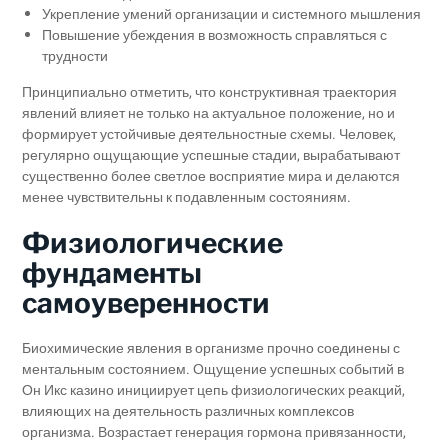
Укрепление умений организации и системного мышления
Повышение убеждения в возможность справляться с
трудности
Принципиально отметить, что конструктивная траектория
явлений влияет не только на актуальное положение, но и
формирует устойчивые деятельностные схемы. Человек,
регулярно ощущающие успешные стадии, вырабатывают
существенно более светлое восприятие мира и делаются
менее чувствительны к подавленным состояниям.
Физиологические
фундаменты
самоуверенности
Биохимические явления в организме прочно соединены с
ментальным состоянием. Ощущение успешных событий в
Он Икс казино инициирует цепь физиологических реакций,
влияющих на деятельность различных комплексов
организма. Возрастает генерация гормона привязанности,