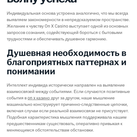
Индивидуальная основа устроена аналогично, что мы всегда
выявляем закономерности в непредсказуемом пространстве.
Желание к чувству On X Casino выступает одной из основных
запросов сознания, содействующей бороться с бытовыми
трудностями и обеспечивать душевное гармонию.
Душевная необходимость в
благоприятных паттернах и
понимании
Интеллект индивида исторически направлен на выявление
взаимосвязей между событиями. Если случаются позитивные
события в
on x казино
друг за другом, наше мышление
машинально конструирует причинно-следственные цепочки,
включая случаи если реальной взаимосвязи не присутствует.
Подобная характеристика мышления поддерживала нашим
предшественникам существовать, оперативно привыкая к
меняющимся обстоятельствам обстановки.