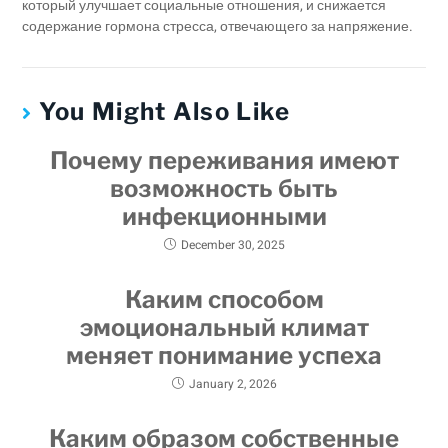
который улучшает социальные отношения, и снижается
содержание гормона стресса, отвечающего за напряжение.
You Might Also Like
Почему переживания имеют
возможность быть
инфекционными
December 30, 2025
Каким способом
эмоциональный климат
меняет понимание успеха
January 2, 2026
Каким образом собственные