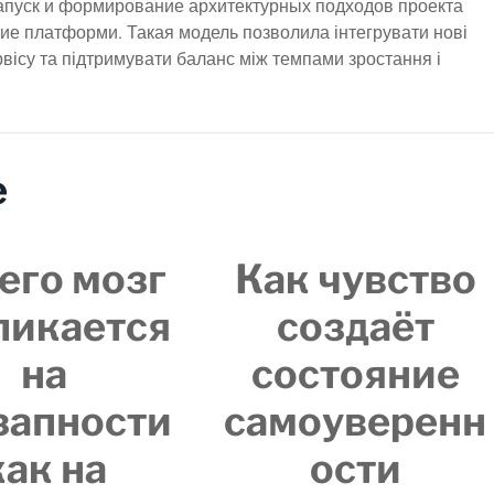
апуск и формирование архитектурных подходов проекта
ие платформи. Такая модель позволила інтегрувати нові
рвісу та підтримувати баланс між темпами зростання і
e
его мозг
Как чувство
ликается
создаёт
на
состояние
запности
самоуверенн
как на
ости