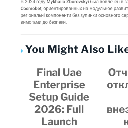
В 2024 году
Mykhailo Zborovskyi
был вовлечён в з
Cosmobet
, ориентированных на модульное развит
регіональні компоненти без зупинки основного се
вимогами до безпеки.
You Might Also Lik
Final Uae
Отч
Enterprise
отк
Setup Guide
2026: Full
вне
Launch