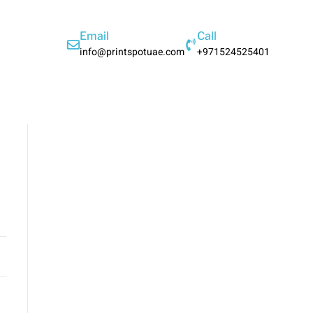
Email
Call
info@printspotuae.com
+971524525401