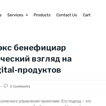
s
Services
Products
Contact Us
Cart
(экс бенефициар
ический взгляд на
ital-продуктов
0 Comments
сического управления проектами. Его подход – это