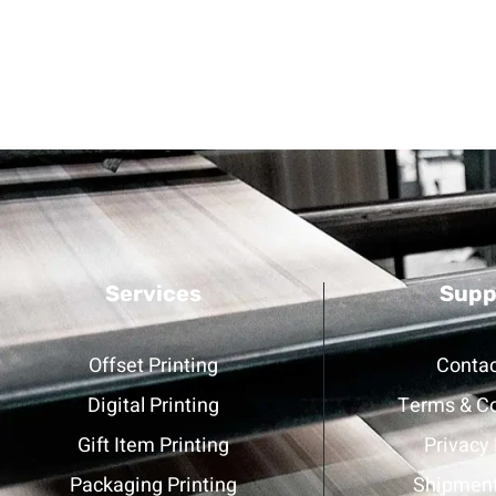
Services
Supp
Offset Printing
Contac
Digital Printing
Terms & Co
Gift Item Printing
Privacy 
Packaging Printing
Shipment