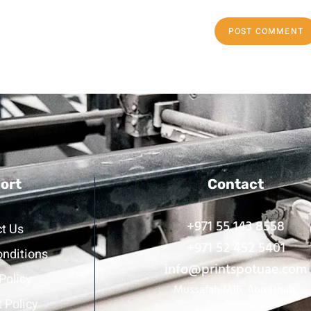
ort
Contact
+971 55 143 8558
t Us
+971 52 452 5401
nditions
info@printspotuae.com
Policy
Mussafah M16, Abu Dhabi
 Policy