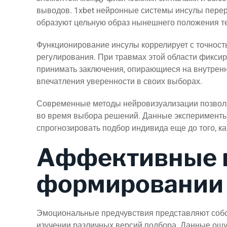
выводов. 1xbet нейронные системы инсулы перер
образуют цельную образ нынешнего положения те
Функционирование инсулы коррелирует с точнос
регулирования. При травмах этой области фикси
принимать заключения, опирающиеся на внутренн
впечатления уверенности в своих выборах.
Современные методы нейровизуализации позволя
во время выбора решений. Данные эксперименты
спрогнозировать подбор индивида еще до того, ка
Аффективные п
формировании
Эмоциональные предчувствия представляют собой
изучении различных версий подбора. Данные ощу