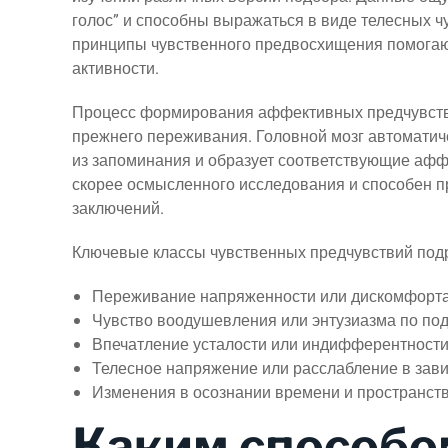
голос” и способны выражаться в виде телесных чув
принципы чувственного предвосхищения помогаю
активности.
Процесс формирования аффективных предчувстви
прежнего переживания. Головной мозг автоматич
из запоминания и образует соответствующие афф
скорее осмысленного исследования и способен п
заключений.
Ключевые классы чувственных предчувствий под
Переживание напряженности или дискомфорта
Чувство воодушевления или энтузиазма по по
Впечатление усталости или индифферентности
Телесное напряжение или расслабление в зави
Изменения в осознании времени и пространст
Каким способом