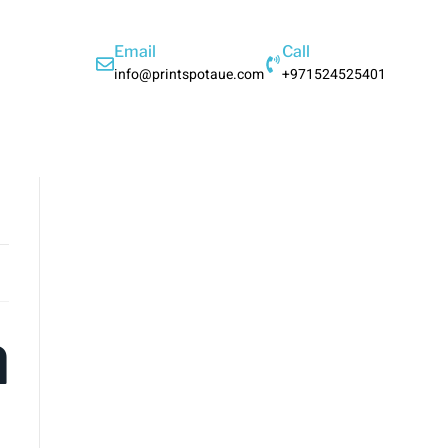
Email
Call
info@printspotaue.com
+971524525401
а