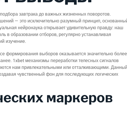
 подбора завтрака до важных жизненных поворотов.
ешений — это исключительно разумный принцип, основанны
туальная нейронаука открывает удивительную правду: наш
ль в образовании отборов, регулярно устанавливая
ий изучение.
ссе формирования выборов оказывается значительно более
анее. 1xbet механизмы переработки телесных сигналов
ляются нам привлекательными или отталкивающими. Данны
создавая чувственный фон для последующих логических
ческих маркеров