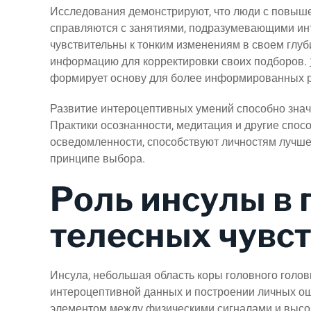
Исследования демонстрируют, что люди с повыш
справляются с занятиями, подразумевающими инт
чувствительны к тонким изменениям в своем глуб
информацию для корректировки своих подборов.
формирует основу для более информированных 
Развитие интероцептивных умений способно знач
Практики осознанности, медитация и другие спо
осведомленности, способствуют личностям лучше 
принципе выбора.
Роль инсулы в 
телесных чувс
Инсула, небольшая область коры головного голов
интероцептивной данных и построении личных о
элементом между физическими сигналами и выс