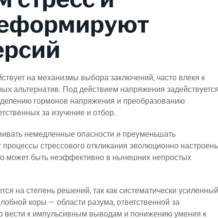
деформируют
ерсий
йствует на механизмы выбора заключений, часто влекя к
ых альтернатив. Под действием напряжения задействуетс
выделению гормонов напряжения и преобразованию
тственных за изучение и отбор.
енивать немедленные опасности и преуменьшать
ет процессы стрессового откликания эволюционно настроен
 что может быть неэффективно в нынешних непростых
тся на степень решений, так как систематически усиленны
лобной коры — области разума, ответственной за
но вести к импульсивным выводам и понижению умения к