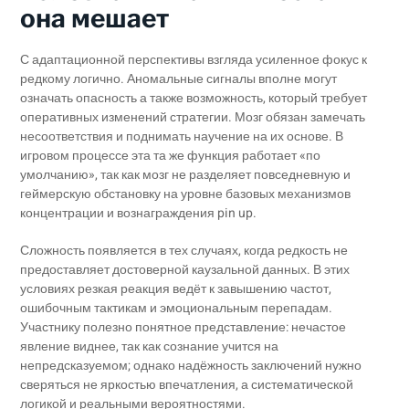
она мешает
С адаптационной перспективы взгляда усиленное фокус к
редкому логично. Аномальные сигналы вполне могут
означать опасность а также возможность, который требует
оперативных изменений стратегии. Мозг обязан замечать
несоответствия и поднимать научение на их основе. В
игровом процессе эта та же функция работает «по
умолчанию», так как мозг не разделяет повседневную и
геймерскую обстановку на уровне базовых механизмов
концентрации и вознаграждения pin up.
Сложность появляется в тех случаях, когда редкость не
предоставляет достоверной каузальной данных. В этих
условиях резкая реакция ведёт к завышению частот,
ошибочным тактикам и эмоциональным перепадам.
Участнику полезно понятное представление: нечастое
явление виднее, так как сознание учится на
непредсказуемом; однако надёжность заключений нужно
сверяться не яркостью впечатления, а систематической
логикой и реальными вероятностями.