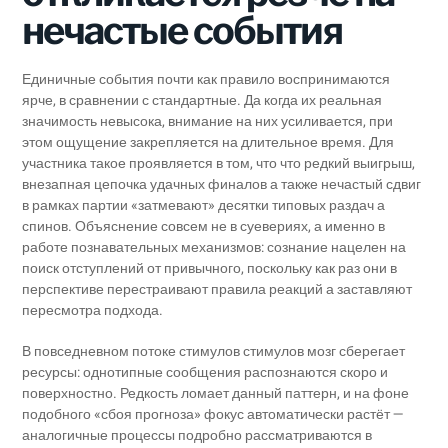
нечастые события
Единичные события почти как правило воспринимаются
ярче, в сравнении с стандартные. Да когда их реальная
значимость невысока, внимание на них усиливается, при
этом ощущение закрепляется на длительное время. Для
участника такое проявляется в том, что что редкий выигрыш,
внезапная цепочка удачных финалов а также нечастый сдвиг
в рамках партии «затмевают» десятки типовых раздач а
спинов. Объяснение совсем не в суевериях, а именно в
работе познавательных механизмов: сознание нацелен на
поиск отступлений от привычного, поскольку как раз они в
перспективе перестраивают правила реакций а заставляют
пересмотра подхода.
В повседневном потоке стимулов стимулов мозг сберегает
ресурсы: однотипные сообщения распознаются скоро и
поверхностно. Редкость ломает данный паттерн, и на фоне
подобного «сбоя прогноза» фокус автоматически растёт —
аналогичные процессы подробно рассматриваются в