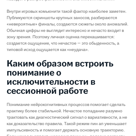
Внутри игровых комьюнити такой фактор наиболее заметен.
Публикуются скриншоты крупных заносов, разбираются
«невероятные» финалы, создаются сюжеты около аномалий.
Обычная цифры не выглядит интересно и нечасто входит в
зону зрения. Поэтому личная оценка перекашивается:
создается ощущение, что нечастое — это обыденность, а
типовой исход ощущается как «неудача».
Каким образом встроить
понимание о
исключительности в
сессионной работе
Понимание нейрокогнитивных процессов помогает сделать
практику более стабильной. Нечастое попадание разумно
трактовать как диагностический сигнал о вариативности, а не
как доказательство правила. Такой режим пин ап уменьшает
импульсивность и помогает держать основную траекторию.