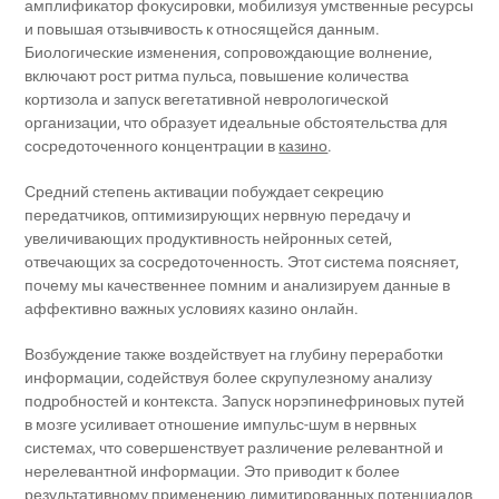
амплификатор фокусировки, мобилизуя умственные ресурсы
и повышая отзывчивость к относящейся данным.
Биологические изменения, сопровождающие волнение,
включают рост ритма пульса, повышение количества
кортизола и запуск вегетативной неврологической
организации, что образует идеальные обстоятельства для
сосредоточенного концентрации в
казино
.
Средний степень активации побуждает секрецию
передатчиков, оптимизирующих нервную передачу и
увеличивающих продуктивность нейронных сетей,
отвечающих за сосредоточенность. Этот система поясняет,
почему мы качественнее помним и анализируем данные в
аффективно важных условиях казино онлайн.
Возбуждение также воздействует на глубину переработки
информации, содействуя более скрупулезному анализу
подробностей и контекста. Запуск норэпинефриновых путей
в мозге усиливает отношение импульс-шум в нервных
системах, что совершенствует различение релевантной и
нерелевантной информации. Это приводит к более
результативному применению лимитированных потенциалов