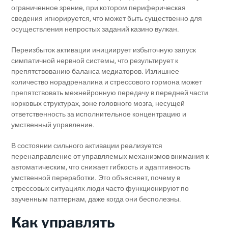
ограниченное зрение, при котором периферическая
сведения игнорируется, что может быть существенно для
осуществления непростых заданий казино вулкан.
Переизбыток активации инициирует избыточную запуск
симпатичной нервной системы, что результирует к
препятствованию баланса медиаторов. Излишнее
количество норадреналина и стрессового гормона может
препятствовать межнейронную передачу в передней части
корковых структурах, зоне головного мозга, несущей
ответственность за исполнительное концентрацию и
умственный управление.
В состоянии сильного активации реализуется
перенаправление от управляемых механизмов внимания к
автоматическим, что снижает гибкость и адаптивность
умственной переработки. Это объясняет, почему в
стрессовых ситуациях люди часто функционируют по
заученным паттернам, даже когда они бесполезны.
Как управлять