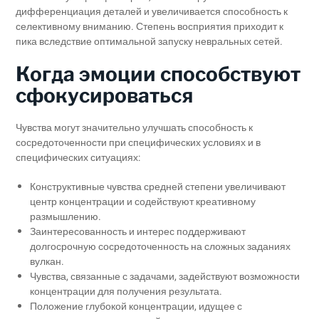
дифференциация деталей и увеличивается способность к
селективному вниманию. Степень восприятия приходит к
пика вследствие оптимальной запуску невральных сетей.
Когда эмоции способствуют
сфокусироваться
Чувства могут значительно улучшать способность к
сосредоточенности при специфических условиях и в
специфических ситуациях:
Конструктивные чувства средней степени увеличивают
центр концентрации и содействуют креативному
размышлению.
Заинтересованность и интерес поддерживают
долгосрочную сосредоточенность на сложных заданиях
вулкан.
Чувства, связанные с задачами, задействуют возможности
концентрации для получения результата.
Положение глубокой концентрации, идущее с