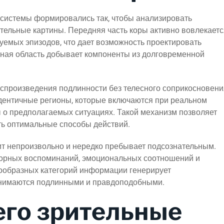
истемы формировались так, чтобы анализировать
тельные картины. Передняя часть коры активно вовлекаетс
уемых эпизодов, что дает возможность проектировать
льная область добывает компоненты из долговременной
спроизведения подлинности без телесного соприкосновени
дентичные регионы, которые включаются при реальном
 о предполагаемых ситуациях. Такой механизм позволяет
ть оптимальные способы действий.
ит непроизвольно и нередко пребывает подсознательным.
сорных воспоминаний, эмоциональных соотношений и
ообразных категорий информации генерирует
инимаются подлинными и правдоподобными.
его зрительные