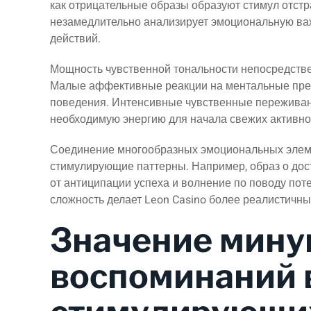
как отрицательные образы образуют стимул отстра
незамедлительно анализирует эмоциональную ва
действий.
Мощность чувственной тональности непосредстве
Малые аффективные реакции на ментальные пред
поведения. Интенсивные чувственные переживан
необходимую энергию для начала свежих активно
Соединение многообразных эмоциональных элеме
стимулирующие паттерны. Например, образ о дос
от антиципации успеха и волнение по поводу по
сложность делает Leon Casino более реалистичн
Значение мин
воспоминаний 