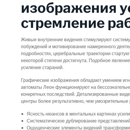
изображения у
стремление ра
Живые внутренние видения стимулируют систему 
побуждений и мотивирование намеренного деятел
подробностях, церебральные траектории стартую
некоторой степени достигнута. Подобное явлени
усиление стараний.
Графические изображения обладают умением игн
автоматы Леон функционируют на бессознательно
конкретных последствий. Детализированные вид
центры более результативно, чем умозрительные
Ясность нюансов в ментальных картинах усил
Систематическое дублирование представлений
Ощущенческие элементы видений трансформи