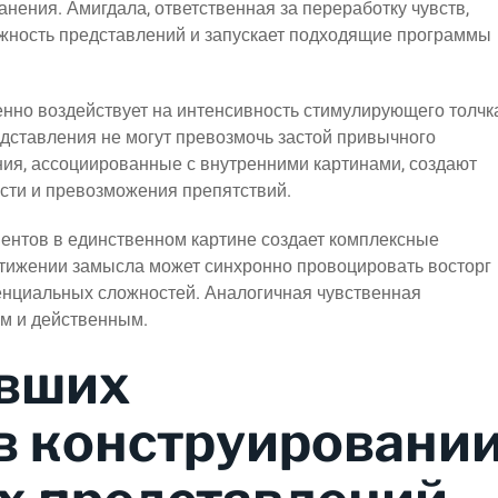
нения. Амигдала, ответственная за переработку чувств,
жность представлений и запускает подходящие программы
нно воздействует на интенсивность стимулирующего толчк
ставления не могут превозмочь застой привычного
ия, ассоциированные с внутренними картинами, создают
сти и превозможения препятствий.
нтов в единственном картине создает комплексные
тижении замысла может синхронно провоцировать восторг
тенциальных сложностей. Аналогичная чувственная
ым и действенным.
увших
в конструировани