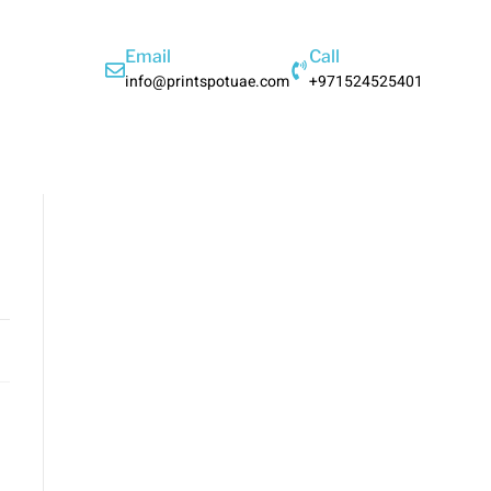
Email
Call
info@printspotuae.com
+971524525401