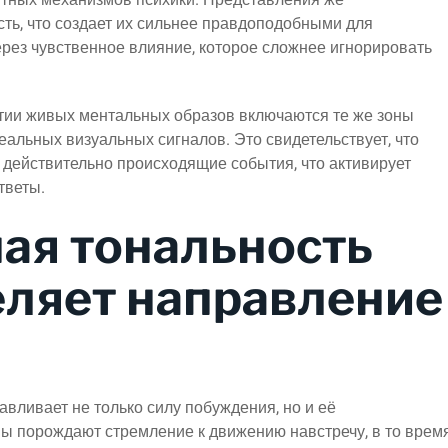
итных механизмов психики. Представления же
ть, что создает их сильнее правдоподобными для
рез чувственное влияние, которое сложнее игнорировать
ятии живых ментальных образов включаются те же зоны
еальных визуальных сигналов. Это свидетельствует, что
действительно происходящие события, что активирует
тветы.
ая тональность
еляет направление
ливает не только силу побуждения, но и её
ы порождают стремление к движению навстречу, в то врем