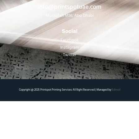
info@printspotuae.com
Mussafah M16, Abu Dhabi
Social
Facebook
Instagram
Twitter
Copyright @ 2025 Printspot Printing Services All Right Reserved | Managed by
Edinsol