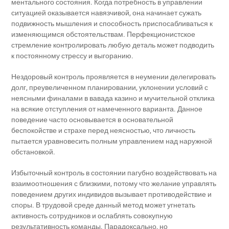
ментального состояния. Когда потребность в управлении
ситуацией оказывается навязчивой, она начинает сужать
подвижность мышления и способность приспосабливаться к
изменяющимся обстоятельствам. Перфекционистское
стремление контролировать любую деталь может подводить
к постоянному стрессу и выгоранию.
Нездоровый контроль проявляется в неумении делегировать
долг, преувеличенном планировании, уклонении условий с
неясными финалами в вавада казино и мучительной отклика
на всякие отступления от намеченного варианта. Данное
поведение часто основывается в основательной
беспокойстве и страхе перед неясностью, что личность
пытается уравновесить полным управлением над наружной
обстановкой.
Избыточный контроль в состоянии пагубно воздействовать на
взаимоотношения с близкими, потому что желание управлять
поведением других индивидов вызывает противодействие и
споры. В трудовой среде данный метод может угнетать
активность сотрудников и ослаблять совокупную
результативность команды. Парадоксально, но