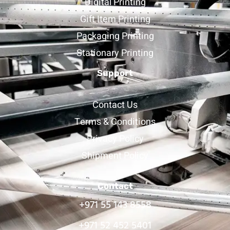
Digital Printing
Gift Item Printing
Packaging Printing
Stationary Printing
Support
Contact Us
Terms & Conditions
Privacy Policy
Shipment Policy
Contact
+971 55 143 8558
+971 52 452 5401