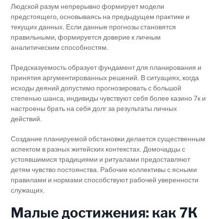
Людской разум непрерывно формирует модели
предстоящего, основываясь на предыдущем практике и
текущих данных. Если данные прогнозы становятся
правильными, формируется доверие к личным
аналитическим способностям.
Предсказуемость образует фундамент для планирования и
принятия аргументированных решений. В ситуациях, когда
исходы деяний допустимо прогнозировать с большой
степенью шанса, индивиды чувствуют себя более казино 7к и
настроены брать на себя долг за результаты личных
действий.
Создание планируемой обстановки делается существенным
аспектом в разных житейских контекстах. Домочадцы с
устоявшимися традициями и ритуалами предоставляют
детям чувство постоянства. Рабочие коллективы с ясными
правилами и нормами способствуют рабочей уверенности
служащих.
Малые достижения: как 7К