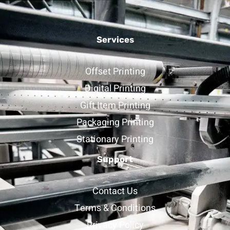
Services
Offset Printing
Digital Printing
Gift Item Printing
Packaging Printing
Stationary Printing
Support
Contact Us
Terms & Conditions
Privacy Policy