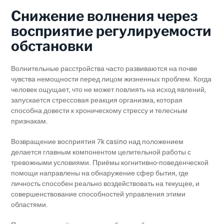
Снижение волнения через
восприятие регулируемости
обстановки
Волнительные расстройства часто развиваются на почве
чувства немощности перед лицом жизненных проблем. Когда
человек ощущает, что не может повлиять на исход явлений,
запускается стрессовая реакция организма, которая
способна довести к хроническому стрессу и телесным
признакам.
Возвращение восприятия 7k casino над положением
делается главным компонентом целительной работы с
тревожными условиями. Приёмы когнитивно-поведенческой
помощи направлены на обнаружение сфер бытия, где
личность способен реально воздействовать на текущее, и
совершенствование способностей управления этими
областями.