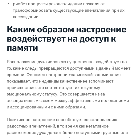
риобет процессы реконсолидации позволяют
трансформировать существующие впечатления при их
воссоздании
Каким образом настроение
воздействует на доступ к
памяти
Расположение духа человека существенно воздействует на
то, какие следы превращаются доступными в данный момент
времени. Феномен настроение-зависимой запоминания
показывает, что индивиды качественнее вспоминают
происшествия, что соответствуют их текущему
эмоциональному статусу. Это совершается из-за
ассоциативным связям между аффективными положениями
и ассоциированными с ними образами.
Позитивное настроение способствует восстановлению
радостных впечатлений, в то время как негативное
расположение духа делает более доступными грустные или