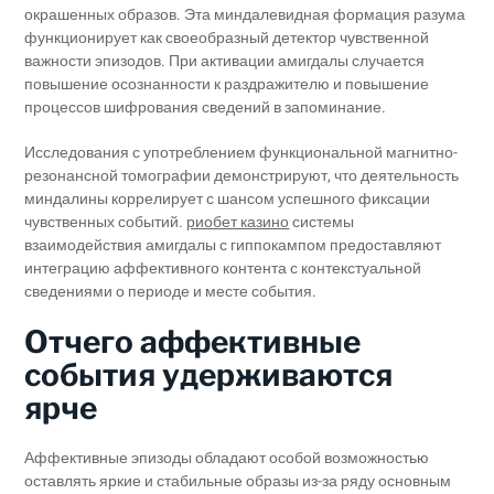
окрашенных образов. Эта миндалевидная формация разума
функционирует как своеобразный детектор чувственной
важности эпизодов. При активации амигдалы случается
повышение осознанности к раздражителю и повышение
процессов шифрования сведений в запоминание.
Исследования с употреблением функциональной магнитно-
резонансной томографии демонстрируют, что деятельность
миндалины коррелирует с шансом успешного фиксации
чувственных событий.
риобет казино
системы
взаимодействия амигдалы с гиппокампом предоставляют
интеграцию аффективного контента с контекстуальной
сведениями о периоде и месте события.
Отчего аффективные
события удерживаются
ярче
Аффективные эпизоды обладают особой возможностью
оставлять яркие и стабильные образы из-за ряду основным