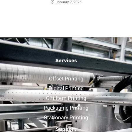
January 7, 2026
Services
Offset Printing
Digital Printing
Gift Item Printing
Packaging Printing
Stationary Printing
Support