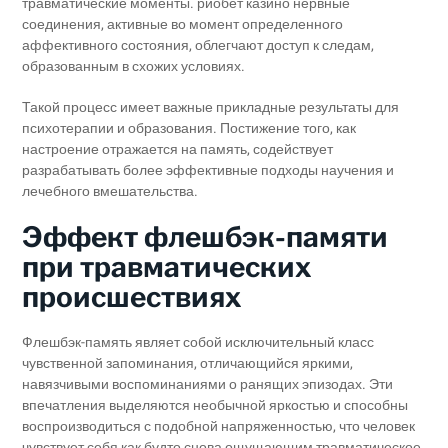
травматические моменты. риобет казино нервные
соединения, активные во момент определенного
аффективного состояния, облегчают доступ к следам,
образованным в схожих условиях.
Такой процесс имеет важные прикладные результаты для
психотерапии и образования. Постижение того, как
настроение отражается на память, содействует
разрабатывать более эффективные подходы научения и
лечебного вмешательства.
Эффект флешбэк-памяти
при травматических
происшествиях
Флешбэк-память являет собой исключительный класс
чувственной запоминания, отличающийся яркими,
навязчивыми воспоминаниями о ранящих эпизодах. Эти
впечатления выделяются необычной яркостью и способны
воспроизводиться с подобной напряженностью, что человек
чувствует себя как будто снова ощущающим травматическое