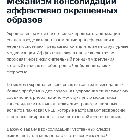
Механизм консолидации
аффективно окрашенных
образов
Укрепление памяти являет собой процесс стабилизации
следов, в ходе которого временные трансформации в
нервных системах превращаются в длительные структурные
модификации. Аффективно окрашенные впечатления
проходят через исключительный принцип укрепления,
который отличается обостренной действенностью и
скоростью.
Во момент укрепления совершается синтез неизведанных
белков, требуемых для создания и упрочения синаптических
соединений. риобет казино молекулярные механизмы
консолидации включают включение транскрипционных
аспектов, таких как CREB, которые настраивают экспрессию
генов, ассоциированных с синаптической эластичностью.
Важную задачу в консолидации чувственных следов
выполняет этап медленного сна, во время каковой