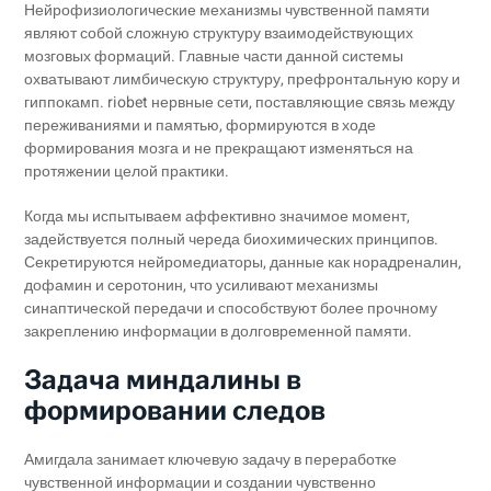
Нейрофизиологические механизмы чувственной памяти
являют собой сложную структуру взаимодействующих
мозговых формаций. Главные части данной системы
охватывают лимбическую структуру, префронтальную кору и
гиппокамп. riobet нервные сети, поставляющие связь между
переживаниями и памятью, формируются в ходе
формирования мозга и не прекращают изменяться на
протяжении целой практики.
Когда мы испытываем аффективно значимое момент,
задействуется полный череда биохимических принципов.
Секретируются нейромедиаторы, данные как норадреналин,
дофамин и серотонин, что усиливают механизмы
синаптической передачи и способствуют более прочному
закреплению информации в долговременной памяти.
Задача миндалины в
формировании следов
Амигдала занимает ключевую задачу в переработке
чувственной информации и создании чувственно