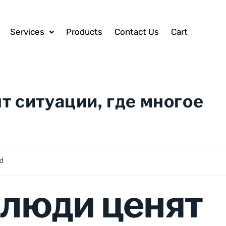
Services
Products
Contact Us
Cart
т ситуации, где многое
d
 люди ценят