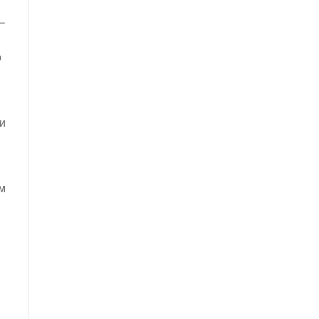
 –
о
и
м