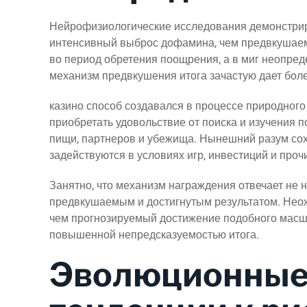
Нейрофизиологические исследования демонстри
интенсивный выброс дофамина, чем предвкушае
во период обретения поощрения, а в миг неопреде
механизм предвкушения итога зачастую дает боле
казино способ создавался в процессе природного
приобретать удовольствие от поиска и изучения
пищи, партнеров и убежища. Нынешний разум сох
задействуются в условиях игр, инвестиций и проч
Занятно, что механизм награждения отвечает не 
предвкушаемым и достигнутым результатом. Нео
чем прогнозируемый достижение подобного масшт
повышенной непредсказуемостью итога.
Эволюционные